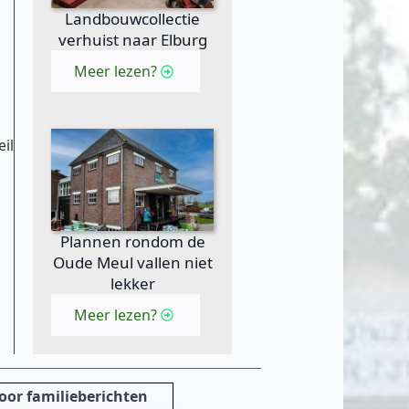
Landbouwcollectie
verhuist naar Elburg
Meer lezen?
eil
Plannen rondom de
Oude Meul vallen niet
lekker
Meer lezen?
oor familieberichten