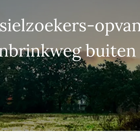
sielzoekers-opva
nbrinkweg buiten