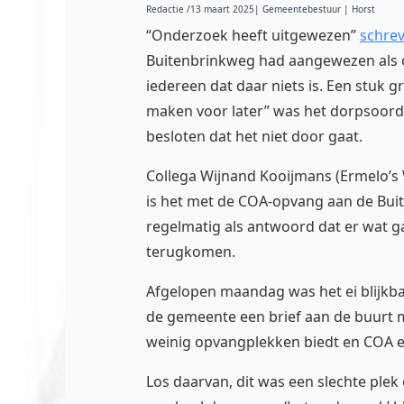
Redactie /
13 maart 2025
| Gemeentebestuur | Horst
“Onderzoek heeft uitgewezen”
schre
Buitenbrinkweg had aangewezen als o
iedereen dat daar niets is. Een stuk 
maken voor later” was het dorpsoord
besloten dat het niet door gaat.
Collega Wijnand Kooijmans (Ermelo’s 
is het met de COA-opvang aan de Bui
regelmatig als antwoord dat er wat ga
terugkomen.
Afgelopen maandag was het ei blijkbaa
de gemeente een brief aan de buurt me
weinig opvangplekken biedt en COA er 
Los daarvan, dit was een slechte ple