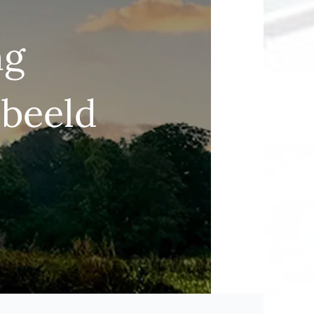
ng
 beeld