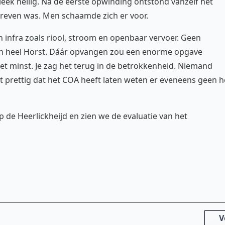
eek heilig. Na de eerste opwinding ontstond vanzelf het
hreven was. Men schaamde zich er voor.
 infra zoals riool, stroom en openbaar vervoer. Geen
van heel Horst. Dáár opvangen zou een enorme opgave
et minst. Je zag het terug in de betrokkenheid. Niemand
et prettig dat het COA heeft laten weten er eveneens geen h
 de Heerlickheijd en zien we de evaluatie van het
V