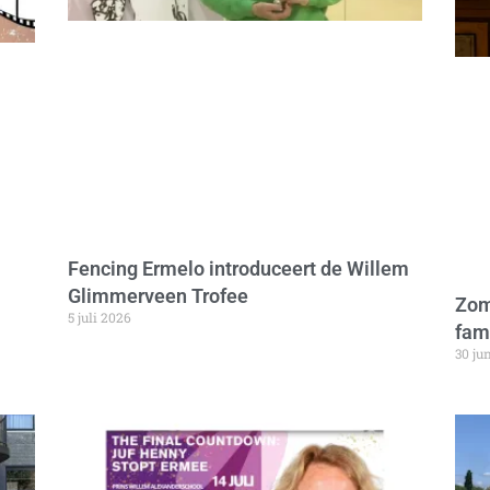
Fencing Ermelo introduceert de Willem
Glimmerveen Trofee
Zom
5 juli 2026
fam
30 ju