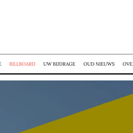
E COURANT – WIJ ZIJ
E
BILLBOARD
UW BIJDRAGE
OUD NIEUWS
OVE