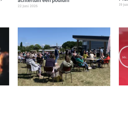
achtertuin een podium
19 ju
22 juni 2026