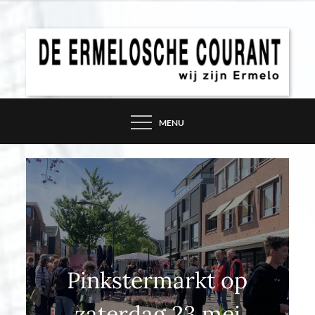
Skip
to
content
DE ERMELOSCHE
COURANT – WIJ ZIJN
MENU
ERMELO
Pinkstermarkt op
zaterdag 23 mei