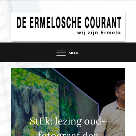
Skip
to
content
DE ERMELOSCHE
COURANT – WIJ ZIJN
MENU
ERMELO
StEk: lezing oud-
fotograaf des