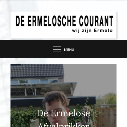
Skip
to
content
DE ERMELOSCHE
COURANT – WIJ ZIJN
MENU
ERMELO
De Ermelose
Afvalprikker