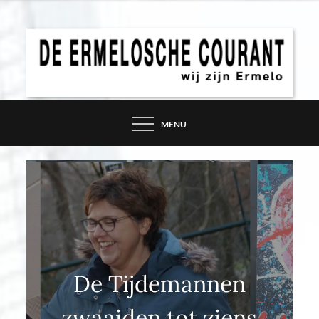
Skip
to
content
DE ERMELOSCHE
COURANT – WIJ ZIJN
MENU
ERMELO
De Tijdemannen
zwaaiden tot ziens