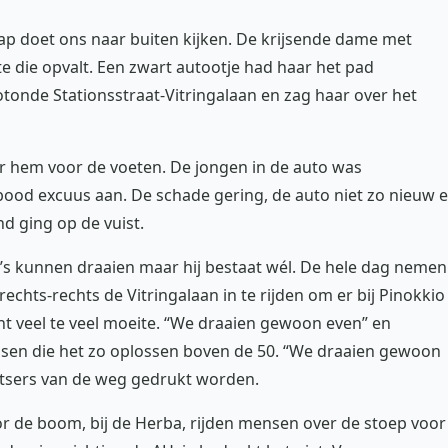
lap doet ons naar buiten kijken. De krijsende dame met
ste die opvalt. Een zwart autootje had haar het pad
tonde Stationsstraat-Vitringalaan en zag haar over het
ser hem voor de voeten. De jongen in de auto was
 bood excuus aan. De schade gering, de auto niet zo nieuw 
nd ging op de vuist.
o’s kunnen draaien maar hij bestaat wél. De hele dag nemen
echts-rechts de Vitringalaan in te rijden om er bij Pinokkio
ht veel te veel moeite. “We draaien gewoon even” en
ensen die het zo oplossen boven de 50. “We draaien gewoon
ietsers van de weg gedrukt worden.
r de boom, bij de Herba, rijden mensen over de stoep voor