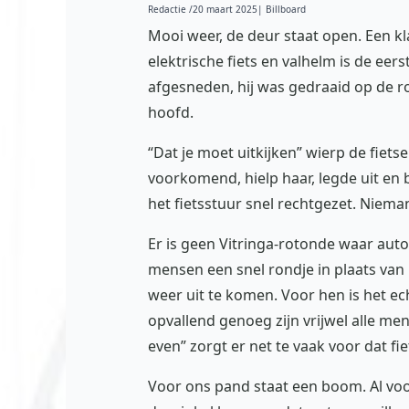
Redactie /
20 maart 2025
| Billboard
Mooi weer, de deur staat open. Een k
elektrische fiets en valhelm is de eer
afgesneden, hij was gedraaid op de ro
hoofd.
“Dat je moet uitkijken” wierp de fiet
voorkomend, hielp haar, legde uit en
het fietsstuur snel rechtgezet. Niema
Er is geen Vitringa-rotonde waar aut
mensen een snel rondje in plaats van r
weer uit te komen. Voor hen is het ec
opvallend genoeg zijn vrijwel alle m
even” zorgt er net te vaak voor dat f
Voor ons pand staat een boom. Al voo