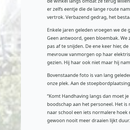
de winkel langs omdat ze terug willen
er zelfs eentje die de lange route na
vertrok. Verbazend gedrag, het bestaa
Enkele jaren geleden vroegen we de 
Geen antwoord, geen bloembak. We zet
pas af te snijden. De ene keer hier, d
mevrouw vanmorgen op haar elektrisch
gezien. Hij haar ook niet maar hij nam
Bovenstaande foto is van lang geled
onze plek. Aan de stoepbordplaatsing 
“Komt Handhaving langs dan moet je z
boodschap aan het personeel. Het is m
naar school een iets normalere hoek n
gewoon nooit meer draaien lijkt duurz