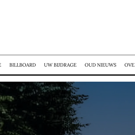
E COURANT – WIJ ZIJ
E
BILLBOARD
UW BIJDRAGE
OUD NIEUWS
OVE