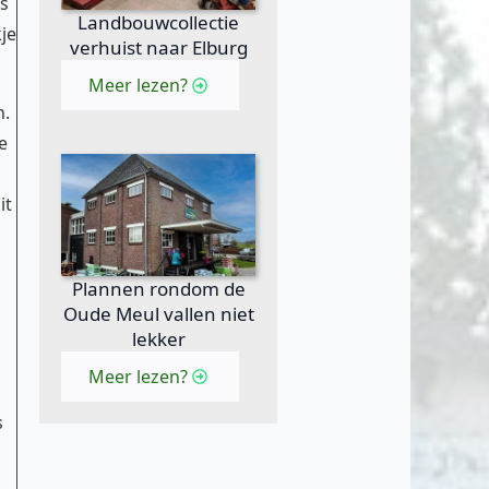
as
Landbouwcollectie
je
verhuist naar Elburg
Meer lezen?
n.
e
it
Plannen rondom de
Oude Meul vallen niet
lekker
Meer lezen?
s