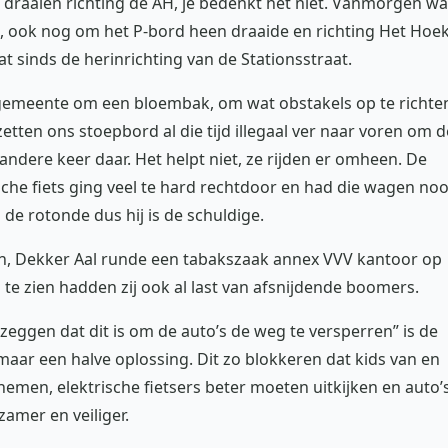
 draaien richting de AH, je bedenkt het niet. Vanmorgen w
m, ook nog om het P-bord heen draaide en richting Het Hoek
t sinds de herinrichting van de Stationsstraat.
gemeente om een bloembak, om wat obstakels op te richte
ten ons stoepbord al die tijd illegaal ver naar voren om d
e andere keer daar. Het helpt niet, ze rijden er omheen. De
e fiets ging veel te hard rechtdoor en had die wagen noo
 de rotonde dus hij is de schuldige.
en, Dekker Aal runde een tabakszaak annex VVV kantoor op
te zien hadden zij ook al last van afsnijdende boomers.
eggen dat dit is om de auto’s de weg te versperren” is de
aar een halve oplossing. Dit zo blokkeren dat kids van en
emen, elektrische fietsers beter moeten uitkijken en auto’
amer en veiliger.