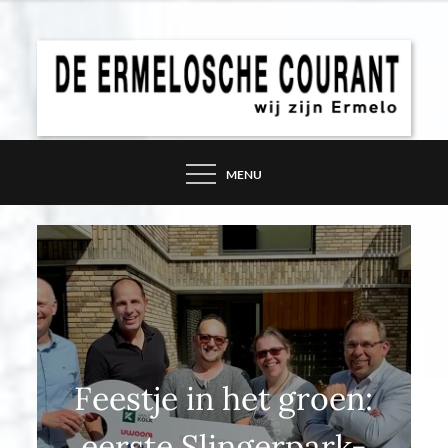
Skip
to
content
DE ERMELOSCHE
COURANT – WIJ ZIJN
MENU
ERMELO
Feestje in het groen:
eerste Slingerpark-