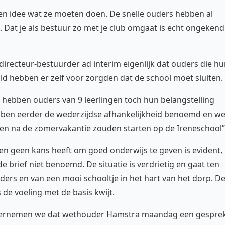
en idee wat ze moeten doen. De snelle ouders hebben al
. Dat je als bestuur zo met je club omgaat is echt ongekend
 directeur-bestuurder ad interim eigenlijk dat ouders die h
ald hebben er zelf voor zorgden dat de school moet sluiten.
, hebben ouders van 9 leerlingen toch hun belangstelling
bben eerder de wederzijdse afhankelijkheid benoemd en w
gen na de zomervakantie zouden starten op de Ireneschool”
gen geen kans heeft om goed onderwijs te geven is evident,
de brief niet benoemd.
De situatie is verdrietig en gaat ten
uders en van een mooi schooltje in het hart van het dorp. D
s de voeling met de basis kwijt.
 vernemen we dat wethouder Hamstra maandag een gespre