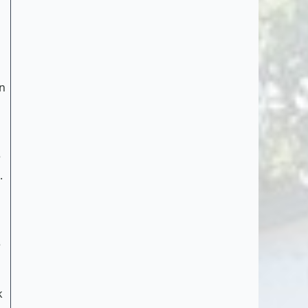
un
e
.
e
k