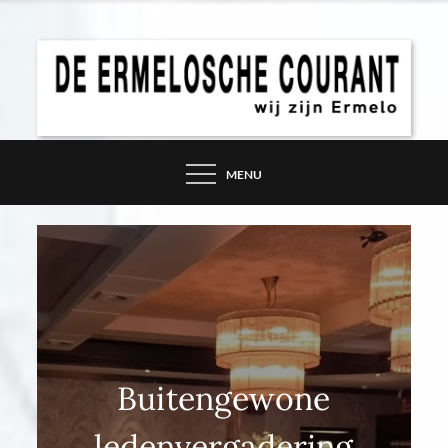
Skip
to
content
DE ERMELOSCHE
COURANT – WIJ ZIJN
MENU
ERMELO
Buitengewone
ledenvergadering