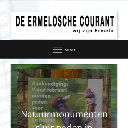
Skip
to
content
DE ERMELOSCHE
COURANT – WIJ ZIJN
MENU
ERMELO
Natuurmonumenten
sluit paden in