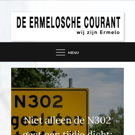
Skip
to
content
DE ERMELOSCHE
COURANT – WIJ ZIJN
MENU
ERMELO
Niet alleen de N302
gaat een tijdje dicht: