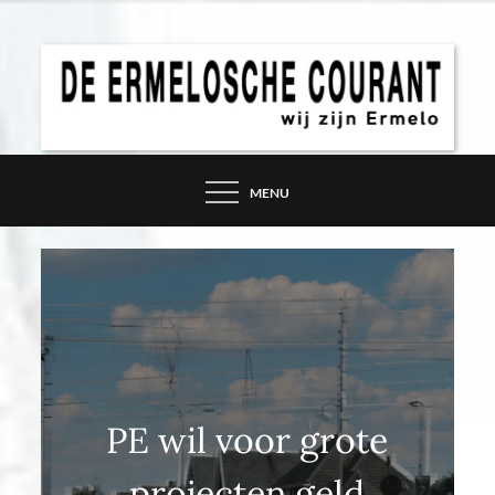
Skip
to
content
DE ERMELOSCHE
COURANT – WIJ ZIJN
MENU
ERMELO
PE wil voor grote
projecten geld