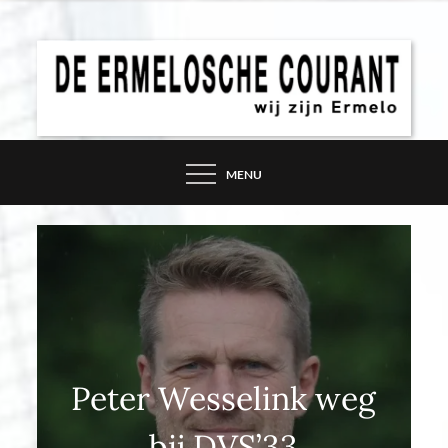
Skip
to
content
DE ERMELOSCHE
COURANT – WIJ ZIJN
MENU
ERMELO
Peter Wesselink weg
bij DVS’33