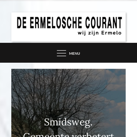
Skip
to
content
DE ERMELOSCHE
COURANT – WIJ ZIJN
MENU
ERMELO
Smidsweg.
Gemeente verbetert