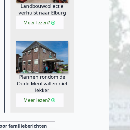
Landbouwcollectie
verhuist naar Elburg
Meer lezen?
Plannen rondom de
Oude Meul vallen niet
lekker
Meer lezen?
oor familieberichten