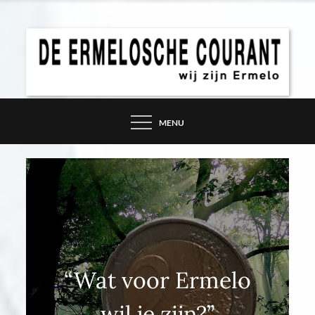
Skip
to
content
DE ERMELOSCHE
COURANT – WIJ ZIJN
MENU
ERMELO
“Wat voor Ermelo
wil je zijn?”