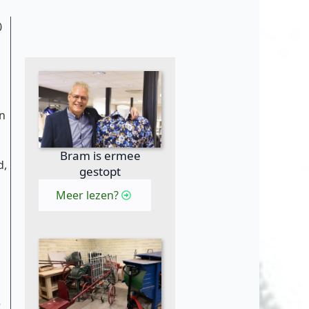
0
en
Bram is ermee
d,
gestopt
Meer lezen?
5