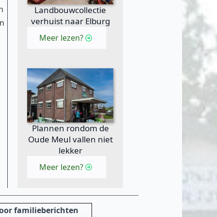
n
Landbouwcollectie
verhuist naar Elburg
en
Meer lezen?
Plannen rondom de
Oude Meul vallen niet
lekker
Meer lezen?
oor familieberichten