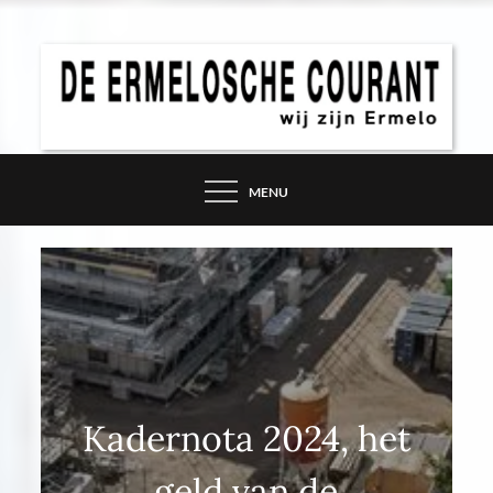
Skip
to
content
DE ERMELOSCHE
COURANT – WIJ ZIJN
MENU
ERMELO
Kadernota 2024, het
geld van de