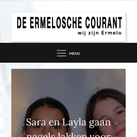
Skip
to
content
DE ERMELOSCHE
COURANT – WIJ ZIJN
MENU
ERMELO
Sara en Layla gaan
nagels lakken voor