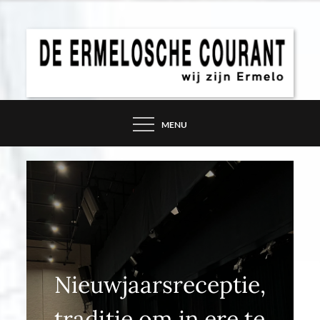
Skip
to
content
DE ERMELOSCHE
COURANT – WIJ ZIJN
MENU
ERMELO
Nieuwjaarsreceptie,
traditie om in ere te