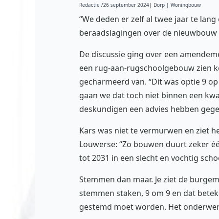
Redactie /
26 september 2024
| Dorp | Woningbouw
“We deden er zelf al twee jaar te la
beraadslagingen over de nieuwbouw v
De discussie ging over een amendemen
een rug-aan-rugschoolgebouw zien k
gecharmeerd van. “Dit was optie 9 op 
gaan we dat toch niet binnen een kwar
deskundigen een advies hebben gegeve
Kars was niet te vermurwen en ziet h
Louwerse: “Zo bouwen duurt zeker één
tot 2031 in een slecht en vochtig sch
Stemmen dan maar. Je ziet de burgeme
stemmen staken, 9 om 9 en dat bete
gestemd moet worden. Het onderwerp i