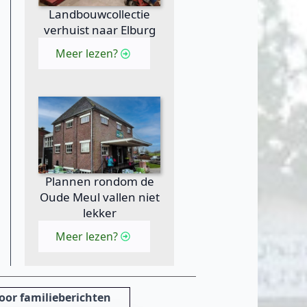
Landbouwcollectie
verhuist naar Elburg
Meer lezen?
Plannen rondom de
Oude Meul vallen niet
lekker
Meer lezen?
oor familieberichten