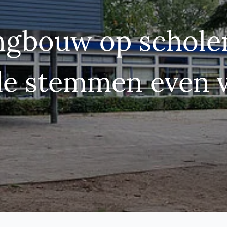
gbouw op schole
e stemmen even v