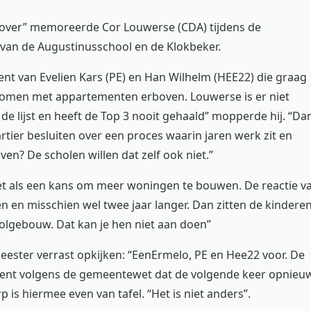
ng over” memoreerde Cor Louwerse (CDA) tijdens de
an de Augustinusschool en de Klokbeker.
t van Evelien Kars (PE) en Han Wilhelm (HEE22) die graag
omen met appartementen erboven. Louwerse is er niet
de lijst en heeft de Top 3 nooit gehaald” mopperde hij. “Da
tier besluiten over een proces waarin jaren werk zit en
n? De scholen willen dat zelf ook niet.”
et als een kans om meer woningen te bouwen. De reactie v
 en misschien wel twee jaar langer. Dan zitten de kindere
oolgebouw. Dat kan je hen niet aan doen”
ester verrast opkijken: “EenErmelo, PE en Hee22 voor. De
kent volgens de gemeentewet dat de volgende keer opnieu
s hiermee even van tafel. “Het is niet anders”.