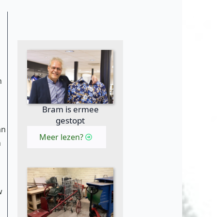
n
Bram is ermee
gestopt
an
Meer lezen?
n
w