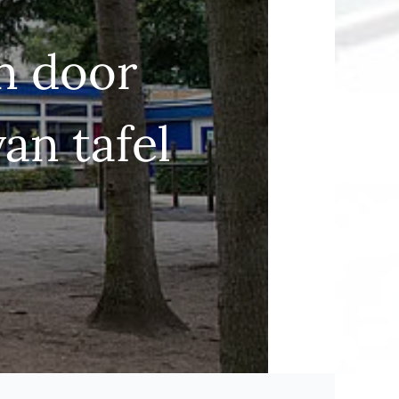
n door
an tafel