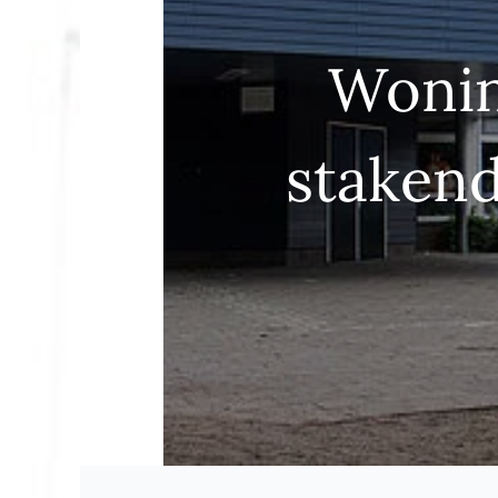
Wonin
stakend