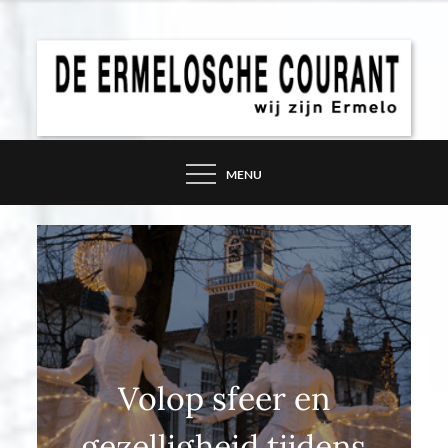
Skip
to
content
DE ERMELOSCHE
COURANT – WIJ ZIJN
MENU
ERMELO
Volop sfeer en
gezelligheid tijdens