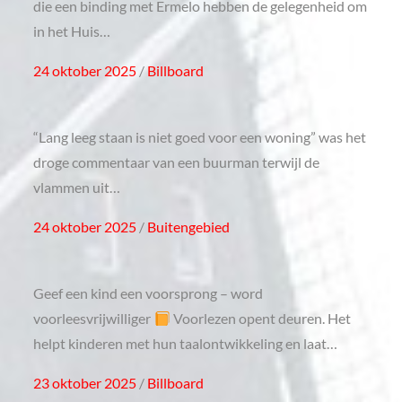
die een binding met Ermelo hebben de gelegenheid om
in het Huis…
Posted
24 oktober 2025
Billboard
on
“Lang leeg staan is niet goed voor een woning” was het
droge commentaar van een buurman terwijl de
vlammen uit…
Posted
24 oktober 2025
Buitengebied
on
Geef een kind een voorsprong – word
voorleesvrijwilliger
Voorlezen opent deuren. Het
helpt kinderen met hun taalontwikkeling en laat…
Posted
23 oktober 2025
Billboard