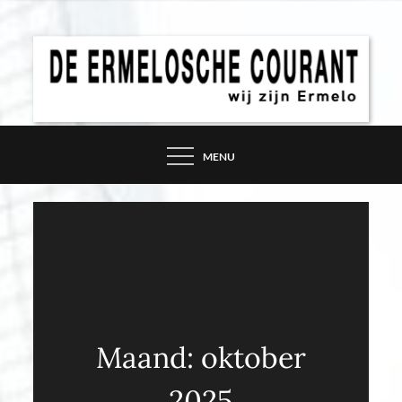
Skip
to
content
DE ERMELOSCHE
COURANT – WIJ ZIJN
MENU
ERMELO
Maand:
oktober
2025