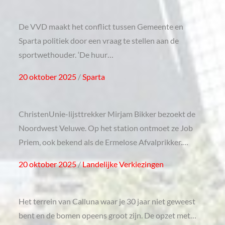
on
De VVD maakt het conflict tussen Gemeente en
Sparta politiek door een vraag te stellen aan de
sportwethouder. ‘De huur…
Posted
20 oktober 2025
Sparta
on
ChristenUnie-lijsttrekker Mirjam Bikker bezoekt de
Noordwest Veluwe. Op het station ontmoet ze Job
Priem, ook bekend als de Ermelose Afvalprikker.…
Posted
20 oktober 2025
Landelijke Verkiezingen
on
Het terrein van Calluna waar je 30 jaar niet geweest
bent en de bomen opeens groot zijn. De opzet met…