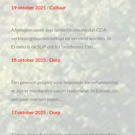
Posted
19 oktober 2025
Cultuur
on
Afgelopen week was landelijk nieuws dat CDA-
verkiezingsborden beklad en vernield worden. In
Ermelo is de SGP dat lot beschoren. Een…
Posted
18 oktober 2025
Dorp
on
Een gewoon project voor begeleide kamerbewoning,
er zijn er honderden van in Nederland. In Ermelo zijn
een paar mensen tegen…
Posted
17 oktober 2025
Dorp
on
Tijdens de herfstvakantie organiseert Stichting Epic