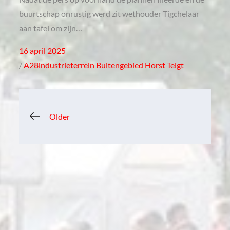
buurtschap onrustig werd zit wethouder Tigchelaar
aan tafel om zijn…
Posted
16 april 2025
on
A28industrieterrein
Buitengebied
Horst
Telgt
Berichtennavigatie
Older