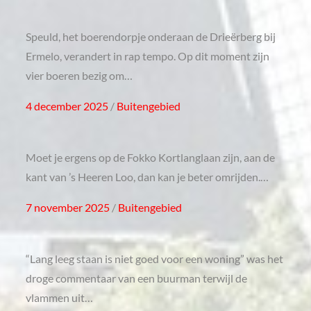
on
Speuld, het boerendorpje onderaan de Drieërberg bij
Ermelo, verandert in rap tempo. Op dit moment zijn
vier boeren bezig om…
Posted
4 december 2025
Buitengebied
on
Moet je ergens op de Fokko Kortlanglaan zijn, aan de
kant van ’s Heeren Loo, dan kan je beter omrijden.…
Posted
7 november 2025
Buitengebied
on
“Lang leeg staan is niet goed voor een woning” was het
droge commentaar van een buurman terwijl de
vlammen uit…