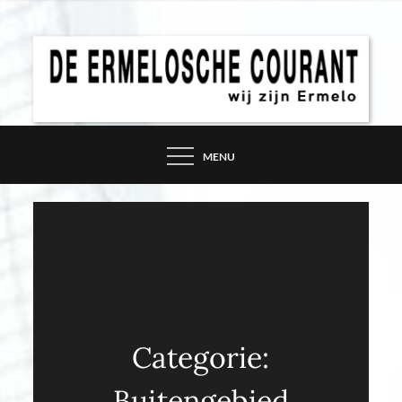
Skip
to
content
DE ERMELOSCHE
COURANT – WIJ ZIJN
MENU
ERMELO
Categorie:
Buitengebied