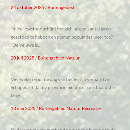
Posted
24 oktober 2025
Buitengebied
on
“In Yellowstone schijnt het zich na een aantal jaren
gesettled te hebben en nemen populaties weer toe?”
“De Veluwe is…
Posted
20 juli 2025
Buitengebied
Natuur
on
Vier weken voor de dag van het festijn vernam De
Schapedrift dat de provincie niet meer toestaat dat er
langs…
Posted
13 mei 2025
Buitengebied
Natuur
Recreatie
on
Nadat de pers op voorhand de plannen fileerde en de