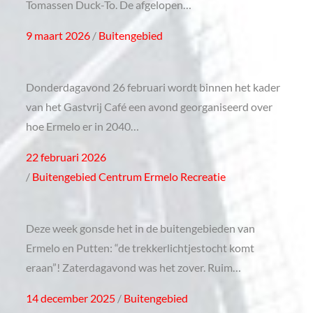
Tomassen Duck-To. De afgelopen…
Posted
9 maart 2026
Buitengebied
on
Donderdagavond 26 februari wordt binnen het kader
van het Gastvrij Café een avond georganiseerd over
hoe Ermelo er in 2040…
Posted
22 februari 2026
on
Buitengebied
Centrum Ermelo
Recreatie
Deze week gonsde het in de buitengebieden van
Ermelo en Putten: “de trekkerlichtjestocht komt
eraan”! Zaterdagavond was het zover. Ruim…
Posted
14 december 2025
Buitengebied