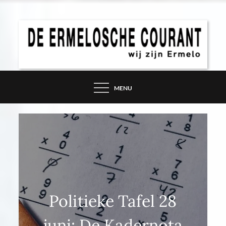
Skip
to
content
DE ERMELOSCHE
COURANT – WIJ ZIJN
MENU
ERMELO
Politieke Tafel 28
juni: De Kadernota